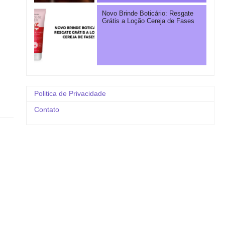
Novo Brinde Boticário: Resgate
Grátis a Loção Cereja de Fases
Politica de Privacidade
Contato