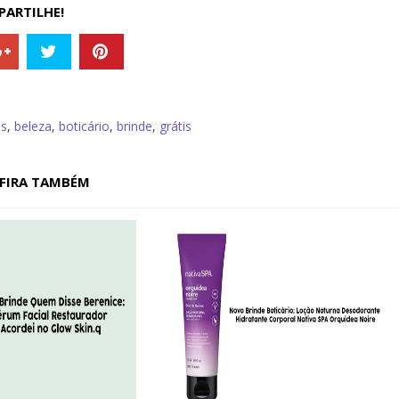
ARTILHE!
is
,
beleza
,
boticário
,
brinde
,
grátis
FIRA TAMBÉM