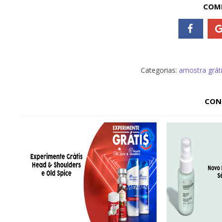
COMP
Categorias:
amostra grát
CON