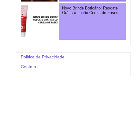
Novo Brinde Boticário: Resgate
Grátis a Loção Cereja de Fases
Politica de Privacidade
Contato