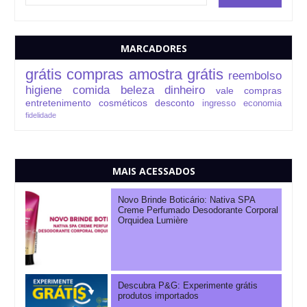
MARCADORES
grátis
compras
amostra grátis
reembolso
higiene
comida
beleza
dinheiro
vale compras
entretenimento
cosméticos
desconto
ingresso
economia
fidelidade
MAIS ACESSADOS
Novo Brinde Boticário: Nativa SPA
Creme Perfumado Desodorante Corporal
Orquidea Lumière
Descubra P&G: Experimente grátis
produtos importados