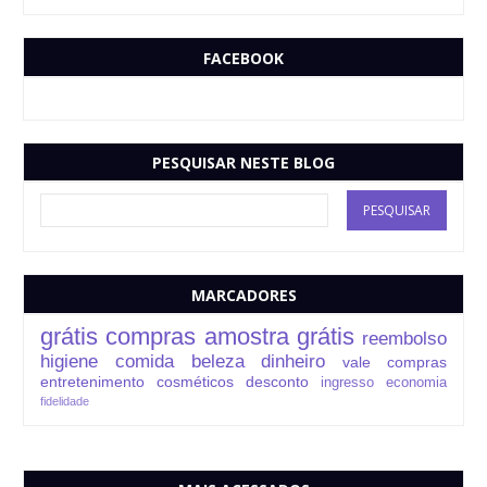
FACEBOOK
PESQUISAR NESTE BLOG
MARCADORES
grátis
compras
amostra grátis
reembolso
higiene
comida
beleza
dinheiro
vale compras
entretenimento
cosméticos
desconto
ingresso
economia
fidelidade