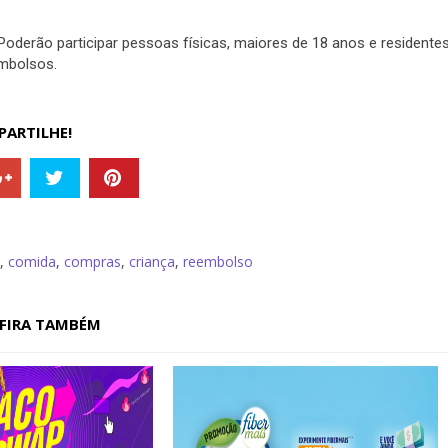
oderão participar pessoas físicas, maiores de 18 anos e residente
eembolsos.
ARTILHE!
,
comida
,
compras
,
criança
,
reembolso
FIRA TAMBÉM