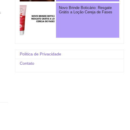
Novo Brinde Boticário: Resgate
s
Grátis a Loção Cereja de Fases
Politica de Privacidade
Contato