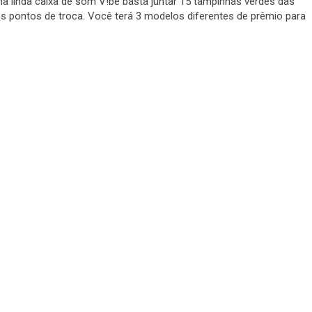
a linda caixa de som V!be basta juntar 15 tampinhas verdes das
 os pontos de troca. Você terá 3 modelos diferentes de prêmio para