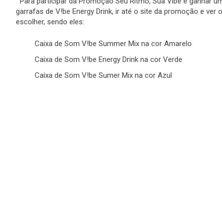
Para participar da Promoção Seu Ritmo, Sua Vibe e ganhar um
garrafas de V!be Energy Drink, ir até o site da promoção e ver
escolher, sendo eles:
Caixa de Som V!be Summer Mix na cor Amarelo
Caixa de Som V!be Energy Drink na cor Verde
Caixa de Som V!be Sumer Mix na cor Azul