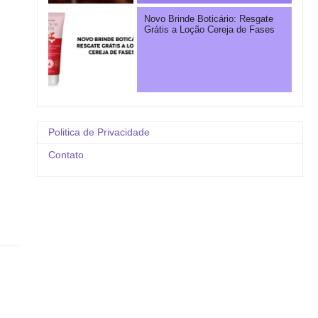
Novo Brinde Boticário: Resgate
Grátis a Loção Cereja de Fases
Politica de Privacidade
Contato