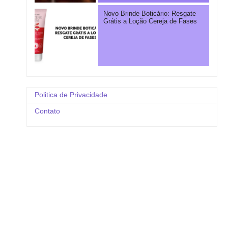
Novo Brinde Boticário: Resgate
Grátis a Loção Cereja de Fases
Politica de Privacidade
Contato