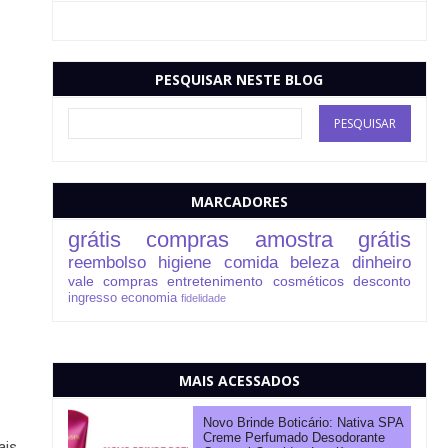
PESQUISAR NESTE BLOG
MARCADORES
grátis
compras
amostra grátis
reembolso
higiene
comida
beleza
dinheiro
vale compras
entretenimento
cosméticos
desconto
ingresso
economia
fidelidade
MAIS ACESSADOS
Novo Brinde Boticário: Nativa SPA
Creme Perfumado Desodorante
ais